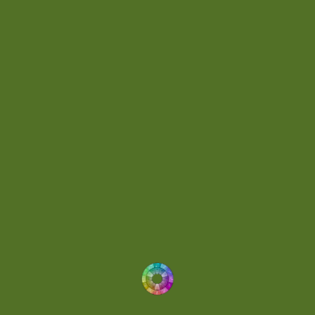
Day 032
(2)
Day 036
(1)
Day 062
(1)
Day 064
(1)
Day 074
(4)
Demo
(1)
Determined
(1)
Downtempo
(1)
Dreamlike
(3)
Dreamy
(3)
Buoyant
(2)