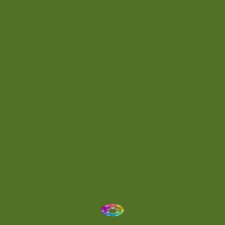
Dark Ambient
(2)
Day 032
(2)
Day 036
(1)
Day 062
(1)
Day 064
(1)
Day 074
(4)
Demo
(1)
Determined
(1)
Downtempo
(1)
Dreamlike
(3)
Dreamy
(3)